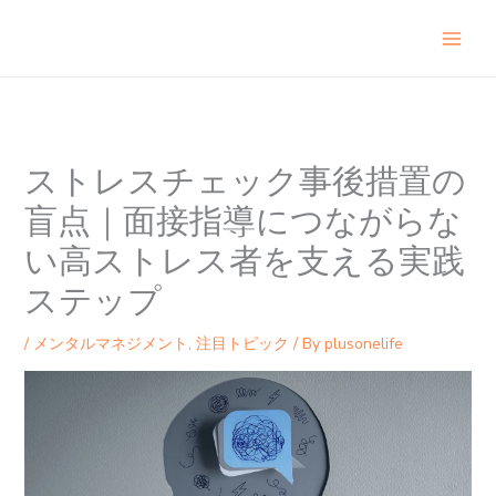
内
容
を
ス
キ
ッ
プ
ストレスチェック事後措置の
盲点｜面接指導につながらな
い高ストレス者を支える実践
ステップ
/
メンタルマネジメント
,
注目トピック
/ By
plusonelife