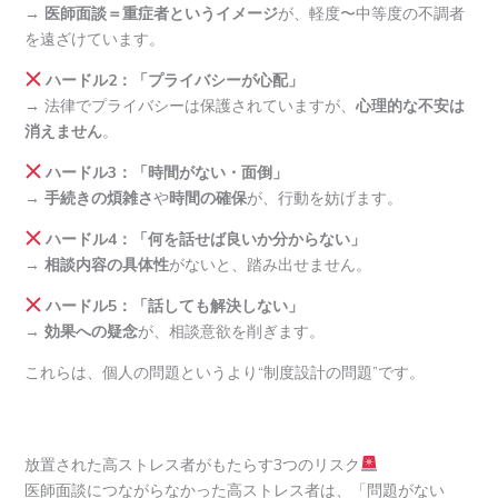
→
医師面談＝重症者というイメージ
が、軽度〜中等度の不調者
を遠ざけています。
ハードル2：「プライバシーが心配」
→ 法律でプライバシーは保護されていますが、
心理的な不安は
消えません
。
ハードル3：「時間がない・面倒」
→
手続きの煩雑さ
や
時間の確保
が、行動を妨げます。
ハードル4：「何を話せば良いか分からない」
→
相談内容の具体性
がないと、踏み出せません。
ハードル5：「話しても解決しない」
→
効果への疑念
が、相談意欲を削ぎます。
これらは、個人の問題というより“制度設計の問題”です。
放置された高ストレス者がもたらす3つのリスク
医師面談につながらなかった高ストレス者は、「問題がない