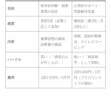
医学的判断・就業
心理的サポート・
目的
措置の決定
問題解決支援
原則1回（必要に
継続的（週1回～月
頻度
応じて追加）
1回など）
傾聴、認知行動療
健康状態の確認、
内容
法、ストレスコー
診断書の確認
ピング
高い（「病気の人
低い（「相談相
ハードル
が行くもの」）
手」として気軽）
1回5,000円～1万
費用
1回2.5万円～5万円
円（プラスワンラ
イフの場合）