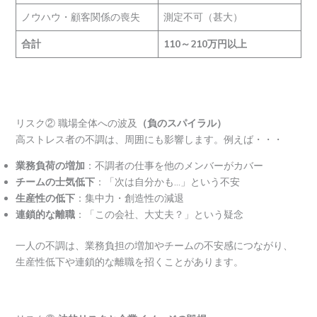
ノウハウ・顧客関係の喪失
測定不可（甚大）
合計
110～210万円以上
リスク② 職場全体への波及
（負のスパイラル）
高ストレス者の不調は、周囲にも影響します。例えば・・・
業務負荷の増加
：不調者の仕事を他のメンバーがカバー
チームの士気低下
：「次は自分かも…」という不安
生産性の低下
：集中力・創造性の減退
連鎖的な離職
：「この会社、大丈夫？」という疑念
一人の不調は、業務負担の増加やチームの不安感につながり、
生産性低下や連鎖的な離職を招くことがあります。