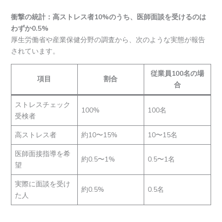
衝撃の統計：高ストレス者10%のうち、医師面談を受けるのは
わずか0.5%
厚生労働省や産業保健分野の調査から、次のような実態が報告
されています。
従業員100名の場
項目
割合
合
ストレスチェック
100%
100名
受検者
高ストレス者
約10〜15%
10〜15名
医師面接指導を希
約0.5〜1%
0.5〜1名
望
実際に面談を受け
約0.5%
0.5名
た人