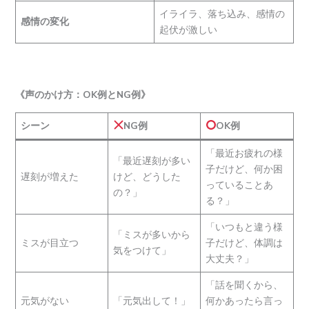
イライラ、落ち込み、感情の
感情の変化
起伏が激しい
《声のかけ方：OK例とNG例》
シーン
NG例
OK例
「最近お疲れの様
「最近遅刻が多い
子だけど、何か困
遅刻が増えた
けど、どうした
っていることあ
の？」
る？」
「いつもと違う様
「ミスが多いから
ミスが目立つ
子だけど、体調は
気をつけて」
大丈夫？」
「話を聞くから、
元気がない
「元気出して！」
何かあったら言っ