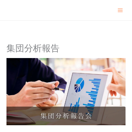
内
容
を
ス
キ
ッ
プ
集団分析報告