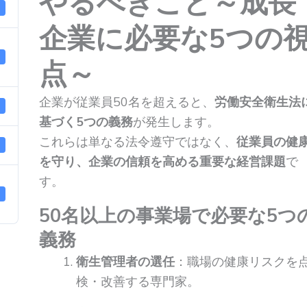
やるべきこと～成長
企業に必要な5つの
点～
企業が従業員50名を超えると、
労働安全衛生法
基づく5つの義務
が発生します。
これらは単なる法令遵守ではなく、
従業員の健
を守り、企業の信頼を高める重要な経営課題
で
す。
50名以上の事業場で必要な5つ
義務
衛生管理者の選任
：職場の健康リスクを
検・改善する専門家。