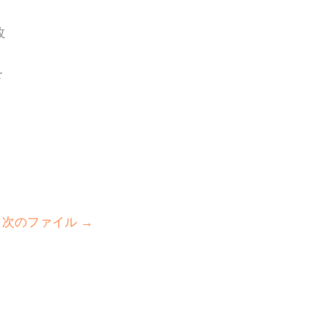
改
を
次のファイル
→