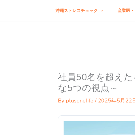
内
沖縄ストレスチェック
産業医・
容
を
ス
キ
ッ
プ
社員50名を超え
な5つの視点～
By
plusonelife
/
2025年5月22